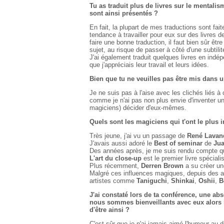
Tu as traduit plus de livres sur le mentali
sont ainsi présentés ?
En fait, la plupart de mes traductions sont faite
tendance à travailler pour eux sur des livres
faire une bonne traduction, il faut bien sûr être
sujet, au risque de passer à côté d'une subtilité
J'ai également traduit quelques livres en indép
que j'appréciais leur travail et leurs idées.
Bien que tu ne veuilles pas être mis dans u
Je ne suis pas à l'aise avec les clichés liés
comme je n'ai pas non plus envie d'inventer une
magiciens) décider d'eux-mêmes.
Quels sont les magiciens qui t'ont le plus 
Très jeune, j'ai vu un passage de
René Lavan
J'avais aussi adoré le
Best of seminar
de
Jua
Des années après, je me suis rendu compte qu
L'art du close-up
est le premier livre spécialis
Plus récemment,
Derren Brown
a su créer un
Malgré ces influences magiques, depuis des ann
artistes comme
Taniguchi
,
Shinkai
,
Oshii
,
B
J'ai constaté lors de ta conférence, une a
nous sommes bienveillants avec eux alors i
d'être ainsi ?
C'est sûr que je n'ai jamais aimé l'humour au d