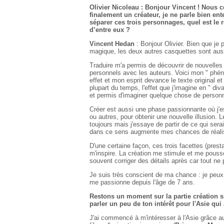
Olivier Nicoleau : Bonjour Vincent ! Nous 
finalement un créateur, je ne parle bien en
séparer ces trois personnages, quel est le 
d’entre eux ?
Vincent Hedan
: Bonjour Olivier. Bien que je
magique, les deux autres casquettes sont auss
Traduire m'a permis de découvrir de nouvelles i
personnels avec les auteurs. Voici mon " phén
effet et mon esprit devance le texte original 
plupart du temps, l'effet que j'imagine en " div
et permis d'imaginer quelque chose de personn
Créer est aussi une phase passionnante où j'e
ou autres, pour obtenir une nouvelle illusion. L
toujours mais j'essaye de partir de ce qui serai
dans ce sens augmente mes chances de réalis
D'une certaine façon, ces trois facettes (prest
m'inspire. La création me stimule et me pousse 
souvent corriger des détails après car tout ne 
Je suis très conscient de ma chance : je peux
me passionne depuis l'âge de 7 ans.
Restons un moment sur la partie création si
parler un peu de ton intérêt pour l'Asie qu
J'ai commencé à m'intéresser à l'Asie grâce a