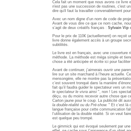
Cela fait un moment que nous avons ce livre en 
n'est pas une succession de routines, c'est un 
dire qu'il faut la travailler convenablement pour
Avec un nom digne d’un nom de code de projet
Avant de vous dire ce que ce nom cache, nous a
s’agit de deux créatifs français :
Sylvain Vip
Pour le prix de 110€ (actuellement) on reçoit un
livre donne également accès à un groupe secr
subtilités.
Le livre est en français, avec une couverture r
méthode. La méthode est méga simple et tiendr
chose a été anticipée et écrite ici pour faciliter 
Avant de continuer, j’aimerais ouvrir une paren
lire sur un site marchand à l’heure actuelle. Ce
mensongère, elle ne montre pas la présentation 
c’est souvent tronqué dans la manière d’énonce
fait qu’il faudra guider le spectateur vers un
le spectateur le vivra ainsi
", non ! Les spectat
déçu, ou du moins recevoir autre chose que ce
Carton jaune pour le coup. La publicité dit auss
la double-réalité ou du Pré-show.
" Et c’est là 
langue française pour cette communication fals
l’utilisation de la double réalité. Si on veut fa
est quelque peu trompé.
Le gimmick qui est évoqué seulement par une p
effet, se cache sous l’apparence d’un objet a