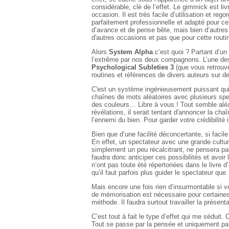
considérable, clé de l’effet. Le gimmick est l
occasion. Il est très facile d’utilisation et re
parfaitement professionnelle et adapté pour cet
d’avance et de pense bête, mais bien d’autre
d'autres occasions et pas que pour cette routi
Alors
System Alpha
c’est quoi ? Partant d’un
l’extrême par nos deux compagnons. L’une de
Psychological Subleties 3
(que vous retrouve
routines et références de divers auteurs sur de
C'est un système ingénieusement puissant qui 
chaînes de mots aléatoires avec plusieurs sp
des couleurs… Libre à vous ! Tout semble aléat
révélations, il serait tentant d'annoncer la ch
l’ennemi du bien. Pour garder votre crédibilité
Bien que d’une facilité déconcertante, si facile
En effet, un spectateur avec une grande cultur
simplement un peu récalcitrant, ne pensera pas
faudra donc anticiper ces possibilités et avoir
n’ont pas toute été répertoriées dans le livre 
qu’il faut parfois plus guider le spectateur que
Mais encore une fois rien d’insurmontable si vo
de mémorisation est nécessaire pour certaines
méthode. Il faudra surtout travailler la présen
C’est tout à fait le type d’effet qui me séduit
Tout se passe par la pensée et uniquement par