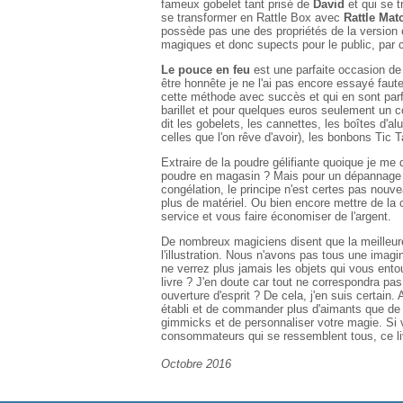
fameux gobelet tant prisé de
David
et qui se 
se transformer en Rattle Box avec
Rattle Mat
possède pas une des propriétés de la version or
magiques et donc supects pour le public, par c
Le pouce en feu
est une parfaite occasion de 
être honnête je ne l'ai pas encore essayé faute
cette méthode avec succès et qui en sont parf
barillet et pour quelques euros seulement un c
dit les gobelets, les cannettes, les boîtes d'a
celles que l'on rêve d'avoir), les bonbons Tic T
Extraire de la poudre gélifiante quoique je me d
poudre en magasin ? Mais pour un dépannage c
congélation, le principe n'est certes pas nouv
plus de matériel. Ou bien encore mettre de la 
service et vous faire économiser de l'argent.
De nombreux magiciens disent que la meilleure
l'illustration. Nous n'avons pas tous une imag
ne verrez plus jamais les objets qui vous ento
livre ? J'en doute car tout ne correspondra pas
ouverture d'esprit ? De cela, j'en suis certain
établi et de commander plus d'aimants que de t
gimmicks et de personnaliser votre magie. Si v
consommateurs qui se ressemblent tous, ce liv
Octobre 2016