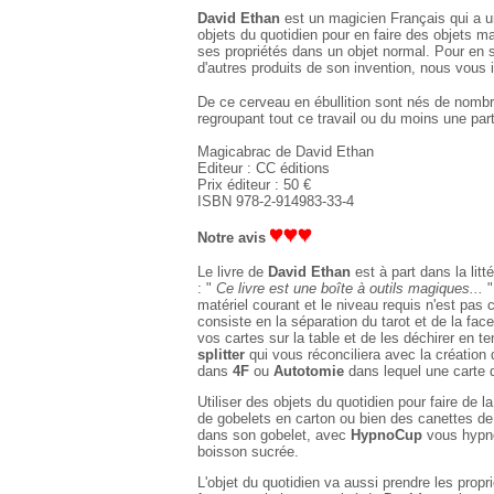
David Ethan
est un magicien Français qui a u
objets du quotidien pour en faire des objets m
ses propriétés dans un objet normal. Pour en s
d'autres produits de son invention, nous vous 
De ce cerveau en ébullition sont nés de nombre
regroupant tout ce travail ou du moins une par
Magicabrac de David Ethan
Editeur : CC éditions
Prix éditeur : 50 €
ISBN 978-2-914983-33-4
Notre avis
Le livre de
David Ethan
est à part dans la lit
: "
Ce livre est une boîte à outils magiques...
"
matériel courant et le niveau requis n'est pas c
consiste en la séparation du tarot et de la fa
vos cartes sur la table et de les déchirer en 
splitter
qui vous réconciliera avec la créatio
dans
4F
ou
Autotomie
dans lequel une carte d
Utiliser des objets du quotidien pour faire de 
de gobelets en carton ou bien des canettes d
dans son gobelet, avec
HypnoCup
vous hypnot
boisson sucrée.
L'objet du quotidien va aussi prendre les propr