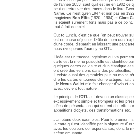
de l'année 1853, sauf qu'il est né en 1902 ce qu
peut en retrouver des traces dans le livre
Twen
Name
. Ce n'est qu'en 1947 et non pas en 192
magiciens
Bob Ellis
(1920 - 1984) et
Clare 
ils étaient sûrement forts mais pas à ce point.
tout à fait complet.
Out to Lunch, c'est ce que l'on peut trouver s
est en pause déjeuner. Drôle de nom qui s'expl
d'une corde, disparaît en laissant une pancart
nous évoquerons l'acronyme
OTL
.
L'idée est un trucage ingénieux qui va permett
carte est la même puisqu'elle est identifiée p
quelques cartes de visite et d'un élastique a
ont créé des versions dans des portefeuilles,
Il existe aussi des gimmicks plus ou moins réus
dire les cartes entourées d'un élastique, n'att
, le
Nexus Wallet
m'a fait changer d'avis et c
avec, devient tout naturel.
Le principe de l'
OTL
est devenu un classique et
excessivement simple et trompeur et les présent
idées de présentations qui sortent des effets
apparitions d'objets, des transformations etc.
J'ai retenu deux exemples. Pour le premier il s'
la carte qui est identifiée par la signature d'
avec les couleurs correspondantes, donc le mo
scène amusante.