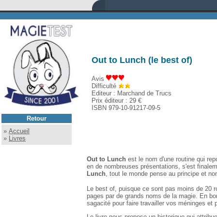
Out to Lunch (le best of)
Avis
Difficulté
Editeur : Marchand de Trucs
Prix éditeur : 29 €
ISBN 979-10-91217-09-5
Retour
»
Accueil
»
Livres
Out to Lunch
est le nom d'une routine qui rep
en de nombreuses présentations, s'est finaleme
Lunch
, tout le monde pense au principe et no
Le best of, puisque ce sont pas moins de 20 r
pages par de grands noms de la magie. En bon
sagacité pour faire travailler vos méninges et
Le livre nous propose un historique qui attribu