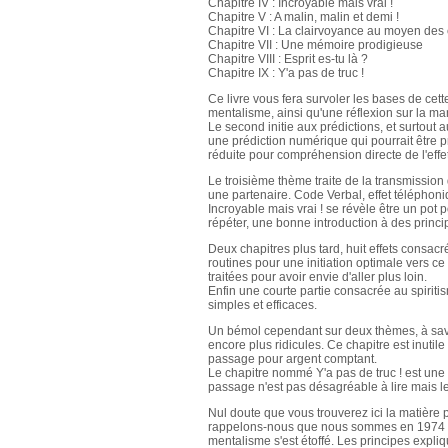
Chapitre IV : Incroyable mais vrai !
Chapitre V : A malin, malin et demi !
Chapitre VI : La clairvoyance au moyen des 
Chapitre VII : Une mémoire prodigieuse
Chapitre VIII : Esprit es-tu là ?
Chapitre IX : Y'a pas de truc !
Ce livre vous fera survoler les bases de cett
mentalisme, ainsi qu'une réflexion sur la mani
Le second initie aux prédictions, et surtout
une prédiction numérique qui pourrait être p
réduite pour compréhension directe de l'effet
Le troisième thème traite de la transmissio
une partenaire. Code Verbal, effet téléphoni
Incroyable mais vrai ! se révèle être un pot 
répéter, une bonne introduction à des princ
Deux chapitres plus tard, huit effets consac
routines pour une initiation optimale vers 
traitées pour avoir envie d'aller plus loin.
Enfin une courte partie consacrée au spirit
simples et efficaces.
Un bémol cependant sur deux thèmes, à savoir
encore plus ridicules. Ce chapitre est inuti
passage pour argent comptant.
Le chapitre nommé Y'a pas de truc ! est une 
passage n'est pas désagréable à lire mais le
Nul doute que vous trouverez ici la matière 
rappelons-nous que nous sommes en 1974 lor
mentalisme s'est étoffé. Les principes expliq