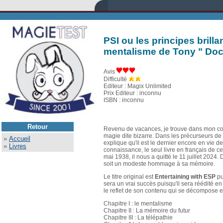
PSI ou les principes brilla
mentalisme de Tony " Doc
Avis
Difficulté
Editeur : Magix Unlimited
Prix Editeur : inconnu
ISBN : inconnu
Retour
Revenu de vacances, je trouve dans mon co
magie dite bizarre. Dans les précurseurs de 
»
Accueil
explique qu'il est le dernier encore en vie d
»
Livres
connaissance, le seul livre en français de
mai 1938, il nous a quitté le 11 juillet 202
soit un modeste hommage à sa mémoire.
Le titre original est
Entertaining with ESP
pu
sera un vrai succès puisqu'il sera réédité en 
le reflet de son contenu qui se décompose e
Chapitre I : le mentalisme
Chapitre II : La mémoire du futur
Chapitre III : La télépathie