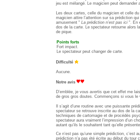
jeu est mélangé. Le magicien peut demander au
Les deux cartes, celle du magicien et celle du 
magicien attire l’attention sur sa prédiction qu
amusement "
La prédiction n’est pas ici
". En e
dos de la carte. Le spectateur retourne alors l
de pique.
Points forts
Fort impact.
Le spectateur peut changer de carte.
Difficulté
Aucune.
Notre avis
D’emblée, je vous avertis que cet effet me lai
de gros gros doutes. Commençons si vous le v
Il s’agit d’une routine avec une puissante préd
spectateur se retrouve inscrite au dos de la c
techniques de cartomagie et de procédés psych
spectateur aura vraiment l’impression d’un choix
autant qu’ils le souhaitent tant qu’elle présent
Ce n’est pas qu’une simple prédiction, c’est au
prédiction n’a pas été écrite au début du tour