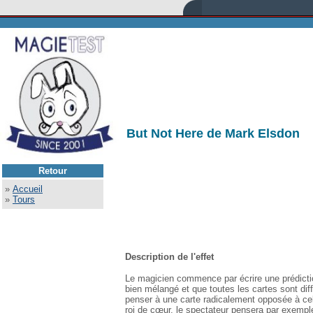
But Not Here de Mark Elsdon
Retour
»
Accueil
»
Tours
Description de l'effet
Le magicien commence par écrire une prédiction
bien mélangé et que toutes les cartes sont dif
penser à une carte radicalement opposée à cel
roi de cœur, le spectateur pensera par exempl