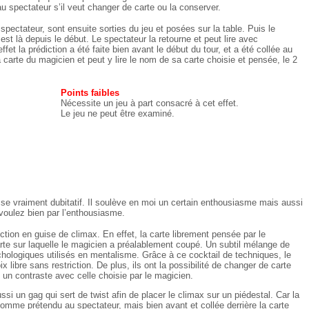
 spectateur s’il veut changer de carte ou la conserver.
spectateur, sont ensuite sorties du jeu et posées sur la table. Puis le
i est là depuis le début. Le spectateur la retourne et peut lire avec
ffet la prédiction a été faite bien avant le début du tour, et a été collée au
a carte du magicien et peut y lire le nom de sa carte choisie et pensée, le 2
Points faibles
Nécessite un jeu à part consacré à cet effet.
Le jeu ne peut être examiné.
sse vraiment dubitatif. Il soulève en moi un certain enthousiasme mais aussi
oulez bien par l’enthousiasme.
iction en guise de climax. En effet, la carte librement pensée par le
arte sur laquelle le magicien a préalablement coupé. Un subtil mélange de
ologiques utilisés en mentalisme. Grâce à ce cocktail de techniques, le
 libre sans restriction. De plus, ils ont la possibilité de changer de carte
e un contraste avec celle choisie par le magicien.
ssi un gag qui sert de twist afin de placer le climax sur un piédestal. Car la
 comme prétendu au spectateur, mais bien avant et collée derrière la carte