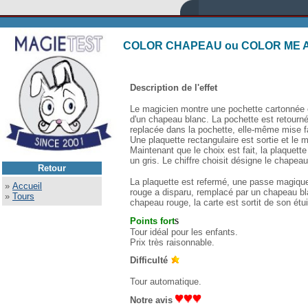
COLOR CHAPEAU ou COLOR ME 
Description de l'effet
Le magicien montre une pochette cartonnée et
d'un chapeau blanc. La pochette est retournée
replacée dans la pochette, elle-même mise fa
Une plaquette rectangulaire est sortie et le 
Maintenant que le choix est fait, la plaquett
un gris. Le chiffre choisit désigne le chapea
Retour
La plaquette est refermé, une passe magique 
»
Accueil
rouge a disparu, remplacé par un chapeau bla
»
Tours
chapeau rouge, la carte est sortit de son étu
s
Points fort
Tour idéal pour les enfants.
Prix très raisonnable.
Difficulté
Tour automatique.
Notre avis