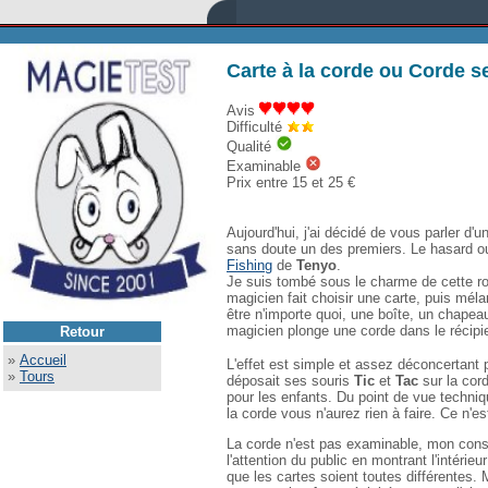
Carte à la corde ou Corde s
Avis
Difficulté
Qualité
Examinable
Prix entre 15 et 25 €
Aujourd'hui, j'ai décidé de vous parler d'
sans doute un des premiers. Le hasard ou 
Fishing
de
Tenyo
.
Je suis tombé sous le charme de cette rout
magicien fait choisir une carte, puis mél
être n'importe quoi, une boîte, un chapeau,
magicien plonge une corde dans le récipient
Retour
»
Accueil
L'effet est simple et assez déconcertant 
»
Tours
déposait ses souris
Tic
et
Tac
sur la cord
pour les enfants. Du point de vue technique
la corde vous n'aurez rien à faire. Ce n'e
La corde n'est pas examinable, mon conseil
l'attention du public en montrant l'intérie
que les cartes soient toutes différentes.