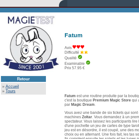
Fatum
Avis
Difficulté
Qualité
Examinable
Prix 57.95 €
Retour
»
Accueil
»
Tours
Fatum
est une routine produite par la bouti
c'est la boutique
Premium Magic Store
qui 
par
Magic Dream
.
Vous avez une bande de six tickets qui sont 
machines
Zoltar
. Vous demandez à un premier
spectateur. Vous laissez les participants lire 
d'une pochette un jeu de cartes de type tarot
jeu est en désordre, il est coupé, une des mo
choix ou en alternant. Une fois fait, les tas 
Ils comptent ensuite les soleils et les lunes