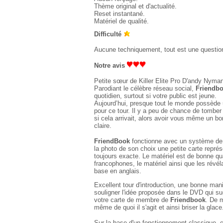
Thème original et d'actualité.
Reset instantané.
Matériel de qualité.
Difficulté
Aucune techniquement, tout est une question
Notre avis
Petite sœur de Killer Elite Pro D'andy Nyman,
Parodiant le célèbre réseau social,
Friendb
quotidien, surtout si votre public est jeune.
Aujourd’hui, presque tout le monde possède 
pour ce tour. Il y a peu de chance de tombe
si cela arrivait, alors avoir vous même un 
claire.
FriendBook
fonctionne avec un système de p
la photo de son choix une petite carte représ
toujours exacte. Le matériel est de bonne qu
francophones, le matériel ainsi que les révéla
base en anglais.
Excellent tour d'introduction, une bonne manièr
souligner l'idée proposée dans le DVD qui sug
votre carte de membre de
Friendbook
. De m
même de quoi il s'agit et ainsi briser la glace
Sur la base d'un fonctionnement classique, ce 