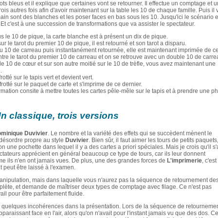
ots bleus et il explique que certaines vont se retourner. Il effectue un comptage et 
 trois autres fois afin d'avoir maintenant sur la table les 10 de chaque famille. Puis il 
ain sont des blanches et les poser faces en bas sous les 10. Jusqu'ici le scénario e
t c'est à une succession de transformations que va assister le spectateur.
s le 10 de pique, la carte blanche est à présent un dix de pique.
le tarot du premier 10 de pique, il est retourné et son tarot a disparu.
du 10 de carreau puis instantanément retournée, elle est maintenant imprimée de ce
contre le tarot du premier 10 de carreau et on se retrouve avec un double 10 de carre
 le 10 de cœur et sur son autre moitié sur le 10 de trèfle, vous avez maintenant une
.
rotté sur le tapis vert et devient vert.
frotté sur le paquet de carte et s'imprime de ce dernier.
rmation consite à mettre toutes les cartes pêle-mêle sur le tapis et à prendre une p
n classique, trois versions
minique Duvivier
. Le nombre et la variété des effets qui se succèdent mènent le
 désordre propre au style
Duvivier
. Bien sûr, il faut aimer les tours de petits paquets
on une pochette dans lequel il y a des cartes a priori spéciales. Mais je crois qu'il s'
ctateurs apprécient en général beaucoup ce type de tours, car ils leur donnent
me ils n'en ont jamais vues. De plus, une des grandes forces de
L'imprimerie
, c'est
t peut être laissé à l'examen.
 manipulation, mais dans laquelle vous n'aurez pas la séquence de retournement de
lète, et demande de maîtriser deux types de comptage avec filage. Ce n'est pas
l pour être parfaitement fluide.
ne quelques incohérences dans la présentation. Lors de la séquence de retourneme
pparaissant face en l'air, alors qu'on n'avait pour l'instant jamais vu que des dos. C