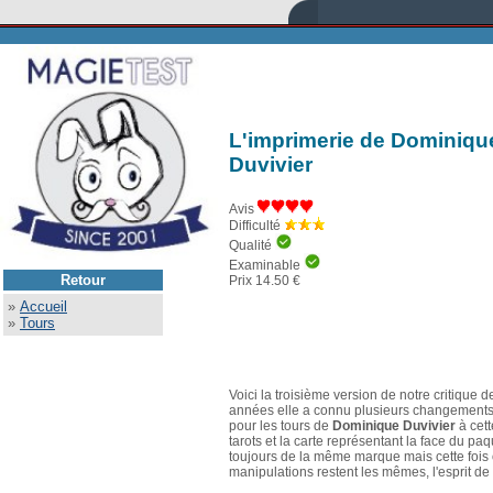
L'imprimerie de Dominiqu
Duvivier
Avis
Difficulté
Qualité
Examinable
Retour
Prix 14.50 €
»
Accueil
»
Tours
Voici la troisième version de notre critique 
années elle a connu plusieurs changements, 
pour les tours de
Dominique Duvivier
à cet
tarots et la carte représentant la face du paq
toujours de la même marque mais cette fois on
manipulations restent les mêmes, l'esprit de 