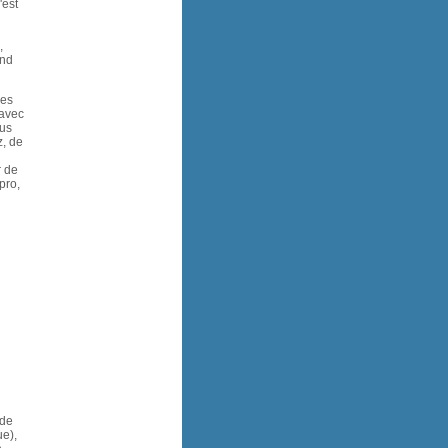
'est
,
and
les
 avec
lus
z, de
r de
pro,
 de
ue),