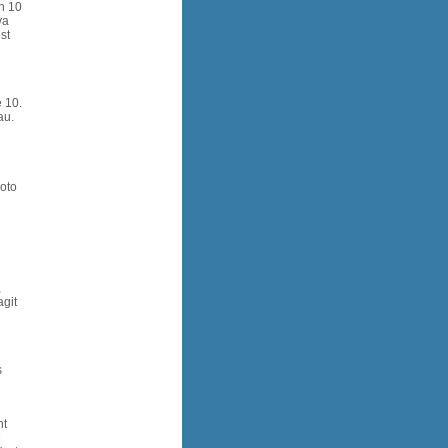
un 10
va
st
 10.
au.
hoto
,
agit
s
nt
e