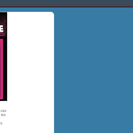
 cas
 les
es