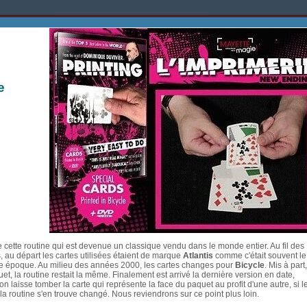
e
de cette routine qui est devenue un classique vendu dans le monde entier. Au fil des
au départ les cartes utilisées étaient de marque
Atlantis
comme c'était souvent le
te époque. Au milieu des années 2000, les cartes changes pour
Bicycle
. Mis à part,
uet, la routine restait la même. Finalement est arrivé la dernière version en date,
 laisse tomber la carte qui représente la face du paquet au profit d'une autre, si l
la routine s'en trouve changé. Nous reviendrons sur ce point plus loin.