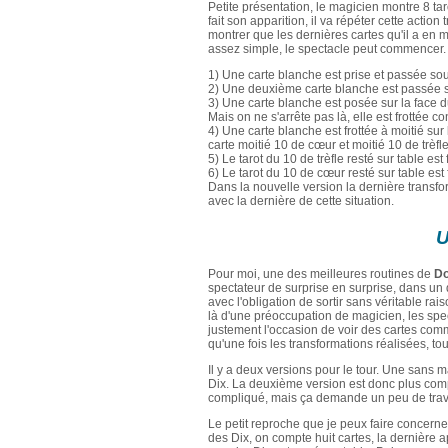
Petite présentation, le magicien montre 8 tar
fait son apparition, il va répéter cette action
montrer que les dernières cartes qu'il a en m
assez simple, le spectacle peut commencer. E
1) Une carte blanche est prise et passée sou
2) Une deuxième carte blanche est passée sur 
3) Une carte blanche est posée sur la face 
Mais on ne s'arrête pas là, elle est frottée 
4) Une carte blanche est frottée à moitié sur
carte moitié 10 de cœur et moitié 10 de trèfle
5) Le tarot du 10 de trèfle resté sur table est f
6) Le tarot du 10 de cœur resté sur table est 
Dans la nouvelle version la dernière transfo
avec la dernière de cette situation.
U
Pour moi, une des meilleures routines de
Do
spectateur de surprise en surprise, dans un
avec l'obligation de sortir sans véritable rais
là d'une préoccupation de magicien, les spe
justement l'occasion de voir des cartes com
qu'une fois les transformations réalisées, tou
Il y a deux versions pour le tour. Une sans
Dix. La deuxième version est donc plus comp
compliqué, mais ça demande un peu de travai
Le petit reproche que je peux faire concer
des Dix, on compte huit cartes, la dernière a