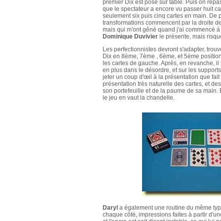
premier Dix est posé sur table. Puis on repas
que le spectateur a encore vu passer huit ca
seulement six puis cinq cartes en main. De p
transformations commencent par la droite de 
mais qui m'ont gêné quand j'ai commencé à 
Dominique Duvivier
le présente, mais risqu
Les perfectionnistes devront s'adapter, trou
Dix en 8ème, 7ème , 6ème, et 5ème positions
les cartes de gauche. Après, en revanche, il 
en plus dans le désordre, et sur les supports 
jeter un coup d'œil à la présentation que fait
présentation très naturelle des cartes, et des
son portefeuille et de la paume de sa main. Bi
le jeu en vaut la chandelle.
Daryl
a également une routine du même ty
chaque côté, impressions faites à partir d'un