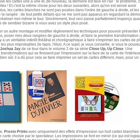
se les cartes une à une et, de nouveau, la dernière est face en l'air : le problème, c
rtes ! Et c'est la même chose pour les deux suivantes, alors qu'on est sensé avoir
lus, les cartes blanches ne sont pas posées dans l'ordre de gauche à droite, et les
la rangée : de tout petits détails qui ne me sont pas apparus en regardant la démo
réaliser moi-même le tour. Sincèrement, tout ceci passe parfaitement inaperçu qu
e de sembler bizarre si vous avez un style plus posé.
ver un autre montage et modifier légèrement les techniques pour pouvoir présenter 
, poser mes deux rangées de gauche à droite, et faire la première transformation
y a un véritable intérêt théâtral et chorégraphique à faire s'imprimer les cartes de p
les plus improbables (le tapis, l'étui). A ce sujet, je vous conseille, si vous le pouve
Joshua Jay
de ce tour dans le volume 2 de sa série
Close Up, Up Close
. Une
 transformations qui se finissent par l'impression sur la face de la carte de l'intérieu
en sûr, il a dû pour cela se faire imprimer un set de cartes différent, mais, pour un 
pe,
Presto Printo
avec uniquement des effets d'impression sur huit cartes blanches
e carte choisie par le spectateur. Les impressions se font en miroir (ce qui est logiq