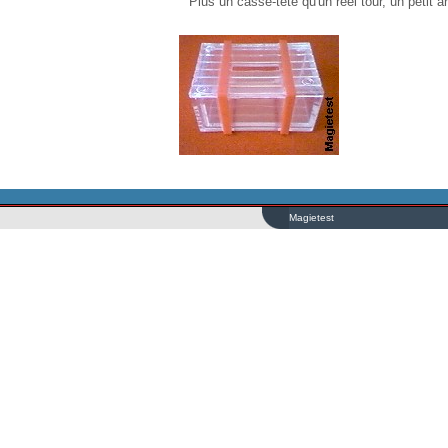
Plus un casse-tête qu'un réel tour, un petit a
Magietest