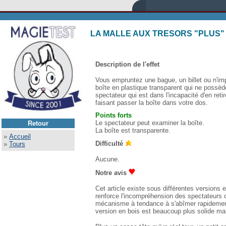
LA MALLE AUX TRESORS "PLUS"
Description de l'effet
Vous empruntez une bague, un billet ou n'impo
boîte en plastique transparent qui ne possède 
spectateur qui est dans l'incapacité d'en reti
faisant passer la boîte dans votre dos.
Points forts
Le spectateur peut examiner la boîte.
Retour
La boîte est transparente.
»
Accueil
Difficulté
»
Tours
Aucune.
Notre avis
Cet article existe sous différentes versions 
renforce l'incompréhension des spectateurs car
mécanisme à tendance à s'abîmer rapidement
version en bois est beaucoup plus solide mais