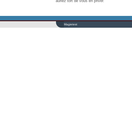
auriez tort de vous en priver.
Magietest