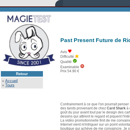
Past Present Future de Ri
Avis
Difficulté
Qualité
Examinable
Prix 54.90 €
Retour
»
Accueil
»
Tours
Contrairement à ce que l'on pourrait penser 
des tarots provenant de chez
Card Shark
à 
goût du jour avant tout par le design des car
dessins qui attirent le regard et piquent l'i
La vidéo promotionnelle finit de me convainc
Internet vient m'intriguer sur un point volo
boutique qui achève de me convaincre. Je su