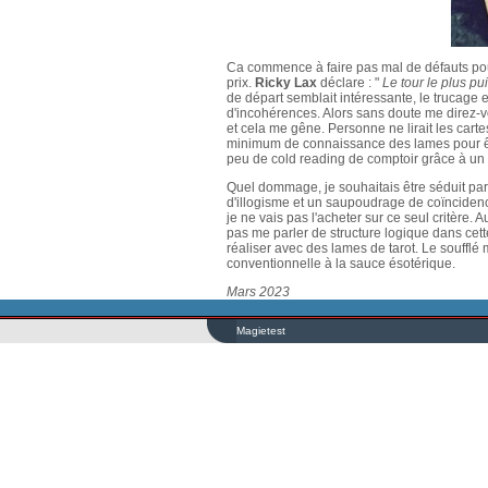
Ca commence à faire pas mal de défauts pour 
prix.
Ricky Lax
déclare : "
Le tour le plus pui
de départ semblait intéressante, le trucage e
d'incohérences. Alors sans doute me direz-vo
et cela me gêne. Personne ne lirait les carte
minimum de connaissance des lames pour être
peu de cold reading de comptoir grâce à un 
Quel dommage, je souhaitais être séduit par
d'illogisme et un saupoudrage de coïncidenc
je ne vais pas l'acheter sur ce seul critère
pas me parler de structure logique dans cett
réaliser avec des lames de tarot. Le souffl
conventionnelle à la sauce ésotérique.
Mars 2023
Magietest