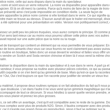
pièce noire, celle qui aura disparu dans la main du spectateur.
noire et sont sous un verre retourné. La noire va disparaître pour apparaître dans
icien. Et là on dit merci la caméra. Parce qu'à moins de faire de la magie de trois-
e présenté ainsi c'est juste impossible en condition réelle. La seule façon de
faire apparaître la pièce noire comme si elle tombait dans le verre. Ce qui signifie q
 votre main se trouve au-dessus. D'aucun aurait dit que le trailer est mensongé, dis
er a été optimisé pour une présentation en vidéo. Version non politiquement correct,
naissez un petit peu les pièces truquées, vous aurez compris le principe. Et comme 
. D'un sens tant mieux car au moins vous pourrez utiliser cette pièce avec vos autres 
e avait reposé sur une autre pièce que la noire ou la rouge.
et de transport qui contient un élément qui va vous permettre de vous préparer. En
vez de bons aimants chez vous car ceux fournis ne sont clairement pas assez puiss
e routine en boutique, faites donc un essai devant le vendeur et faites vous offrir un
us vendre un Scotch and Soda version chinoise et bien là il vous vend la même ch
alin.
éaliser la disparition dans la main du spectateur et à vue dans le verre. A part ça et
 vendeur, il vous propose sa routine avec plusieur pièces colorées, ce qui au pass
t coquette si on s'en tient qu'au gimmick de base. Mais qu'est-ce que tu racontes
ée ! Oui, Oui c'est toujours ce que l'on raconte pour justifier de vendre un vieux truc
 matériel, il propose deux routines sympas si on fait abstraction du fait qu'il nous 
que douteuse. L'un dans l'autre il ne vous vend qu'un gimmick magnétique qui n'au
é accompagné de tout ce décorum. Si vous hésitiez à savoir quelle version prendre, v
tes-vous plaisir et prenez les plus grosses.
 ce set offre un avantage, c'est qu'il est compatible avec le reste de la gamme. D
 vous comptez avoir plus de produits N2G. Sinon, il faudra comparer avec des produ
r, car il n'existe pas grand chose en reproduction, sinon il faut se rediriger sur la