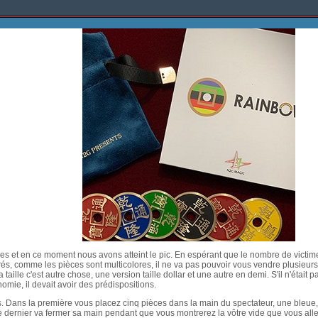
ues et en ce moment nous avons atteint le pic. En espérant que le nombre de victim
rés, comme les pièces sont multicolores, il ne va pas pouvoir vous vendre plusieurs
taille c'est autre chose, une version taille dollar et une autre en demi. S'il n'était p
omie, il devait avoir des prédispositions.
es. Dans la première vous placez cinq pièces dans la main du spectateur, une bleue
Ce dernier va fermer sa main pendant que vous montrerez la vôtre vide que vous all