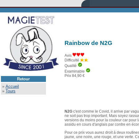
Rainbow de N2G
Avis
Difficulté
Qualité
Examinable
Prix 84,90 €
Retour
»
Accueil
»
Tours
N2G
c'est comme le Covid, il arrive par vag
ne soit pas trop important. Mais soyez rassu
versions du moins pour la couleur car pour la 
assidu en cours d'anglais par contre en écon
Pour ce prix vous aurez droit à deux routin
jaune, une noire, une rouge, et une verte. 