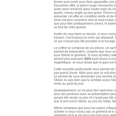
fermer puis ouvrir pour faire apparaître une 
Deuxième effet, la pièce rouge chevauche la 
autre verre renversé dans l'autre main du mag
quarts, niveau angle ça pue grave. Disons qu
présenter cet effet en condition réelle et de 
verre est tenu ouverture vers le haut et que
que pour être politiquement correct, le trail
se fout de votre gueule.
Inutile de vous faire un dessin, si vous con
hasard, c'est toujours la noire qui disparaît
ce qui n'aurait pas été possible si le trucag
Le coffret se compose de six pièces, un sach
parlant de préparation, j'espère que vous a
pour libérer le gimmick. Si vous achetez cett
aimant plus puissant.
N2G
avait réussi à vo
magnétique. Je vous disais que le gars est m
Cette nouvelle particularité vous permet de r
pas grand chose. Mais pour que ce soit plus
lui permet de vous demander une somme plutô
Olivier, tu sais bien que tu achètes aussi l'id
remis au goût du jour.
Qualitativement, on ne peut rien reprocher au
pour des jambons avec sa présentation plus 
jamais été vendu ce prix s'il n'avait pas ét
que le prix est le même, au prix du métal, fai
Même remarque que pour les autres critiques,
acheter si vous n'avez pas ce gimmick et si
similaires et là je ne peux pas trop vous aide