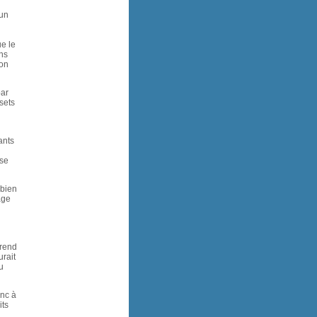
 un
ue le
ons
 on
par
sets
ants
ose
 bien
age
prend
rait
u
onc à
its