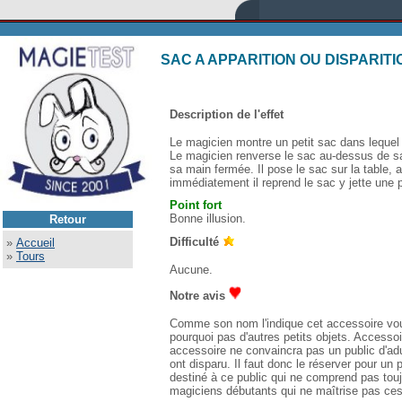
SAC A APPARITION OU DISPARIT
Description de l'effet
Le magicien montre un petit sac dans lequel 
Le magicien renverse le sac au-dessus de sa 
sa main fermée. Il pose le sac sur la table,
immédiatement il reprend le sac y jette une p
Point fort
Bonne illusion.
Retour
Difficulté
»
Accueil
»
Tours
Aucune.
Notre avis
Comme son nom l'indique cet accessoire vous
pourquoi pas d'autres petits objets. Accesso
accessoire ne convaincra pas un public d'adu
ont disparu. Il faut donc le réserver pour un p
destiné à ce public qui ne comprend pas touj
magiciens débutants qui ne maîtrise pas ces