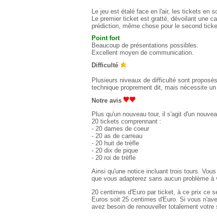
Le jeu est étalé face en l'air, les tickets en
Le premier ticket est gratté, dévoilant une ca
prédiction, même chose pour le second ticke
Point fort
Beaucoup de présentations possibles.
Excellent moyen de communication.
Difficulté
Plusieurs niveaux de difficulté sont proposés
technique proprement dit, mais nécessite un tr
Notre avis
Plus qu'un nouveau tour, il s'agit d'un nouve
20 tickets comprennant :
- 20 dames de coeur
- 20 as de carreau
- 20 huit de trèfle
- 20 dix de pique
- 20 roi de trèfle
Ainsi qu'une notice incluant trois tours. Vou
que vous adapterez sans aucun problème à v
20 centimes d'Euro par ticket, à ce prix ce s
Euros soit 25 centimes d'Euro. Si vous n'av
avez besoin de renouveller totalement votre 