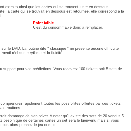
 sont extraits ainsi que les cartes qui se trouvent juste en dessous.
rte, la carte qui se trouvait en dessous est retournée, elle correspond à la
t.
Point faible
C'est du consommable donc à remplacer.
 sur le DVD. La routine dite " classique " ne présente aucune difficulté
avail réel sur le rythme et la fluidité.
au support pour vos prédictions. Vous recevrez 100 tickets soit 5 sets de
s comprendrez rapidement toutes les possibilités offertes par ces tickets
os routines.
erait dommage de s'en priver. A noter qu'il existe des sets de 20 vendus 5
ez besoin que de certaines cartes un set sera le bienvenu mais si vous
stock alors prennez le jeu complet