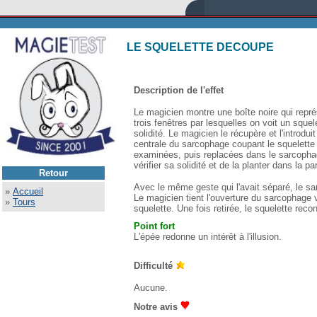
LE SQUELETTE DECOUPE
Description de l'effet
Le magicien montre une boîte noire qui repré
trois fenêtres par lesquelles on voit un sque
solidité. Le magicien le récupère et l'introdu
centrale du sarcophage coupant le squelette e
examinées, puis replacées dans le sarcopha
vérifier sa solidité et de la planter dans la p
Retour
Avec le même geste qui l'avait séparé, le sa
»
Accueil
Le magicien tient l'ouverture du sarcophage v
»
Tours
squelette. Une fois retirée, le squelette recon
Point fort
L'épée redonne un intérêt à l'illusion.
Difficulté
Aucune.
Notre avis