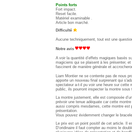
Points fort
s
Fort impact.
Reset facile.
Matériel examinable .
Article bon marché.
Difficulté
Aucune techniquement, tout est une question
Notre avis
A voir la quantité d’effets magiques basés sur
magiciens qui se plaisent à les présenter, et 
fascinent de manière générale et accrocheron
Liam Montier ne se contente pas de nous pro
apporte un nouveau final surprenant qui s'a
spectateur a-t-il pu voir une heure sur cette 
public, ils pourront inspecter la montre sous
La montre justement, elle est composée d’un b
prévoir une tenue adéquate car cette montre
aussi compris mesdames, cette montre est pl
présentation.
Vous pouvez évidemment changer le bracelet 
Le prix est un point positif de cet article. 
D’oridinaire il faut compter au moins le do