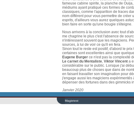
fameuse cabine spirite, la planche de Ouija, 
médiums ayant pratiqué ces formes de contact
classiques, comme l'apparition de traces da
nom différent pour vous permettre de créer 
esprits, d'ailleurs vous aurez quelques astu
bien faire en sorte qu'une bougie s'éteigne.
Nous arrivons à la conclusion avec tout d'ab
me chagrine le plus c'est l'absence de source
n'intéressent souvent que les magiciens. Pe
sources, à lui de voir ce qu'il en fera.
Sinon tout le reste est positif, d'abord le prix
certaines sont excellentes ainsi que quelque
Eugene Burger
ce n'est pas la complexité de
Le carnet du Mentaliste
,
Viktor Vincent
a e
considérable sur le public. Lorsque j'ai début
beaucoup plus de choses que dans de nombreu
en faisant travailler son imagination pour dé
j'engage aussi les magiciens expérimentés à
dépenser des fortunes dans des gimmicks in
Janvier 2020
Magietest