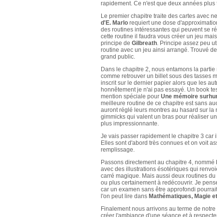
rapidement. Ce n'est que deux années plus t
Le premier chapitre traite des cartes avec 
d'E. Marlo
requiert une dose d'approximation
des routines intéressantes qui peuvent se réa
cette routine il faudra vous créer un jeu mai
principe de
Gilbreath
. Principe assez peu ut
routine avec un jeu ainsi arrangé. Trouvé de
grand public.
Dans le chapitre 2, nous entamons la partie
comme retrouver un billet sous des tasses 
inscrit sur le dernier papier alors que les au
honnêtement je n'ai pas essayé. Un book test
mention spéciale pour
Une mémoire surhu
meilleure routine de ce chapitre est sans a
auront réglé leurs montres au hasard sur la m
gimmicks qui valent un bras pour réaliser un
plus impressionnante.
Je vais passer rapidement le chapitre 3 car i
Elles sont d'abord très connues et on voit as
remplissage.
Passons directement au chapitre 4, nommé
avec des illustrations ésotériques qui renvo
carré magique. Mais aussi deux routines du 
ou plus certainement à redécouvrir. Je pens
car un examen sans être approfondi pourrait
l'on peut lire dans
Mathématiques, Magie e
Finalement nous arrivons au terme de notre 
créer l'ambiance d'une séance et à respecter