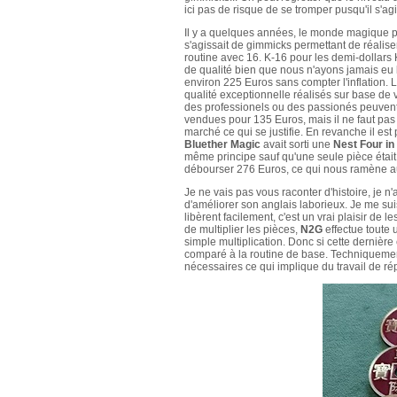
ici pas de risque de se tromper pusqu'il s'ag
Il y a quelques années, le monde magique pa
s'agissait de gimmicks permettant de réalise
routine avec 16. K-16 pour les demi-dollars
de qualité bien que nous n'ayons jamais eu 
environ 225 Euros sans compter l'inflation. L
qualité exceptionnelle réalisés sur base de v
des professionels ou des passionés peuvent s
vendues pour 135 Euros, mais il ne faut pas ê
marché ce qui se justifie. En revanche il est
Bluether Magic
avait sorti une
Nest Four in
même principe sauf qu'une seule pièce était fo
débourser 276 Euros, ce qui nous ramène a
Je ne vais pas vous raconter d'histoire, je n
d'améliorer son anglais laborieux. Je me sui
libèrent facilement, c'est un vrai plaisir de 
de multiplier les pièces,
N2G
effectue toute 
simple multiplication. Donc si cette dernièr
comparé à la routine de base. Techniquemen
nécessaires ce qui implique du travail de rép