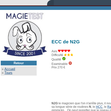
ECC de N2G
Avis
Difficulté
Qualité
Retour
Examinable
Prix 270 €
»
Accueil
»
Tours
N2G
le magicien que l'on n'arrête plus, il 
sa longue série de routines
N
, le
HCC
, le
Ra
gimmicks... On peut regretter que le niveau 